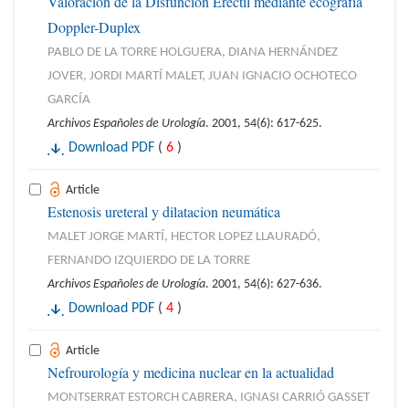
Valoración de la Disfunción Eréctil mediante ecografía
Doppler-Duplex
PABLO DE LA TORRE HOLGUERA, DIANA HERNÁNDEZ
JOVER, JORDI MARTÍ MALET, JUAN IGNACIO OCHOTECO
GARCÍA
Archivos Españoles de Urología
. 2001, 54(6): 617-625.
Download PDF
(
6
)
Article
Estenosis ureteral y dilatacion neumática
MALET JORGE MARTÍ, HECTOR LOPEZ LLAURADÓ,
FERNANDO IZQUIERDO DE LA TORRE
Archivos Españoles de Urología
. 2001, 54(6): 627-636.
Download PDF
(
4
)
Article
Nefrourología y medicina nuclear en la actualidad
MONTSERRAT ESTORCH CABRERA, IGNASI CARRIÓ GASSET