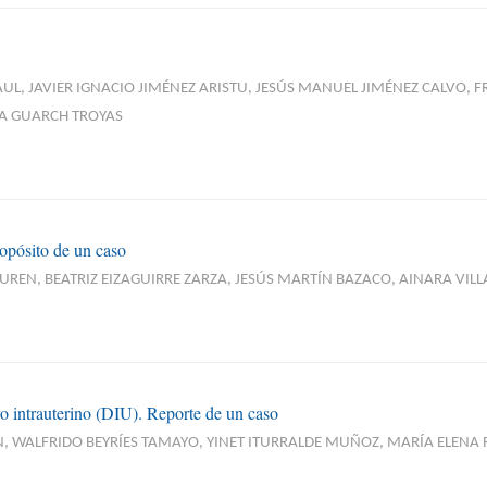
UL, JAVIER IGNACIO JIMÉNEZ ARISTU, JESÚS MANUEL JIMÉNEZ CALVO,
SA GUARCH TROYAS
opósito de un caso
REN, BEATRIZ EIZAGUIRRE ZARZA, JESÚS MARTÍN BAZACO, AINARA VIL
vo intrauterino (DIU). Reporte de un caso
 WALFRIDO BEYRÍES TAMAYO, YINET ITURRALDE MUÑOZ, MARÍA ELENA