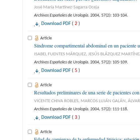
José María Martínez-Sagarra Oceja
Archivos Españoles de Urología
. 2004, 57(2): 103-104.
Download PDF
(
2
)
Article
Síndrome compartimental abdominal en un paciente u
ISABEL FUENTES MÁRQUEZ, JESÚS BLÁZQUEZ MARTÍNE
Archivos Españoles de Urología
. 2004, 57(2): 105-109.
Download PDF
(
5
)
Article
Resultados preliminares de una serie de pacientes con
VICENTE CHIVA ROBLES, MARCOS LUJÁN GALÁN, ÁLVA
Archivos Españoles de Urología
. 2004, 57(2): 111-118.
Download PDF
(
3
)
Article
Edad de comienzo de la enfermedad litiásica: relación 