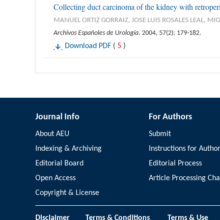
Collecting duct carcinoma of the kidney with retrope
MANUEL ORTIZ GORRAIZ, JOSE LUIS ROSALES LEAL, M
Archivos Españoles de Urología
. 2004, 57(2): 179-182.
Download PDF
(
5
)
Journal Info
For Authors
About AEU
Submit
Indexing & Archiving
Instructions for Autho
Editorial Board
Editorial Process
Open Access
Article Processing Ch
Copyright & License
Disclaimer
Terms & Conditions
Terms & Use