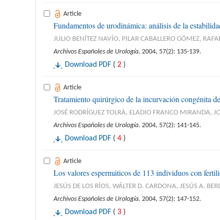
Article
Fundamentos de urodinámica: análisis de la estabilida
JULIO BENÍTEZ NAVÍO, PILAR CABALLERO GÓMEZ, RAF
Archivos Españoles de Urología
. 2004, 57(2): 135-139.
Download PDF
(
2
)
Article
Tratamiento quirúrgico de la incurvación congénita de
JOSÉ RODRÍGUEZ TOLRÀ, ELADIO FRANCO MIRANDA, J
Archivos Españoles de Urología
. 2004, 57(2): 141-145.
Download PDF
(
4
)
Article
Los valores espermáticos de 113 individuos con fertil
JESÚS DE LOS RÍOS, WÁLTER D. CARDONA, JESÚS A. 
Archivos Españoles de Urología
. 2004, 57(2): 147-152.
Download PDF
(
3
)