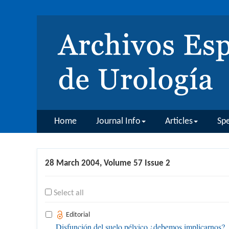
Home
Journal Info
Articles
Spe
28 March 2004, Volume 57 Issue 2
Select all
Editorial
Disfunción del suelo pélvico ¿debemos implicarnos?