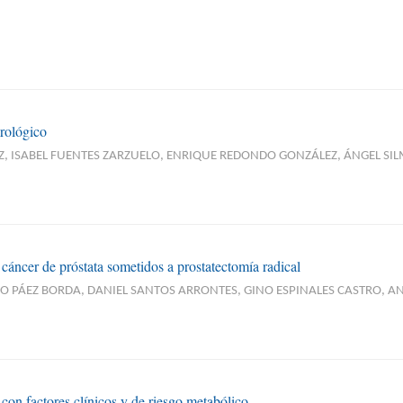
rológico
Z, ISABEL FUENTES ZARZUELO, ENRIQUE REDONDO GONZÁLEZ, ÁNGEL S
 cáncer de próstata sometidos a prostatectomía radical
RO PÁEZ BORDA, DANIEL SANTOS ARRONTES, GINO ESPINALES CASTRO, 
con factores clínicos y de riesgo metabólico