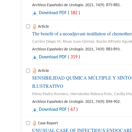
Archivos Españoles de Urología
. 2021, 74(9): 875-882.
Download PDF
(
182
)
Article
The benefit of a neoadjuvant instillation of chemothe
Carrión Diego M, Rivas Juan Gómez, Bazán Alfredo Aguiler
Archivos Españoles de Urología
. 2021, 74(9): 883-893.
Download PDF
(
319
)
Article
SENSIBILIDAD QUÍMICA MÚLTIPLE Y SÍNT
ILUSTRATIVO
Pérez Pedro Romero, Hernández Rebeca Polo, Cecilia Man
Archivos Españoles de Urología
. 2021, 74(9): 894-902.
Download PDF
(
67
)
Case Report
UNUSUAL CASE OF INFECTIOUS ENDOCARDI