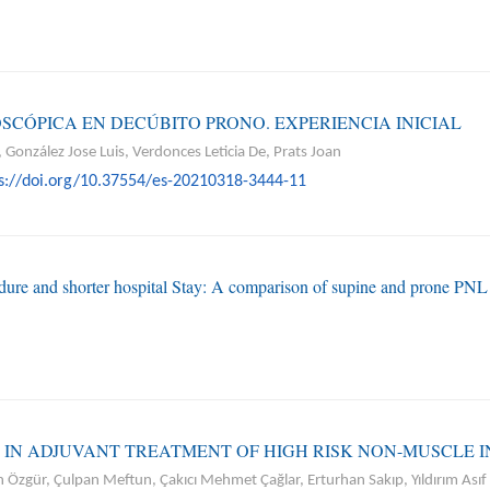
ÓPICA EN DECÚBITO PRONO. EXPERIENCIA INICIAL
onzález Jose Luis, Verdonces Leticia De, Prats Joan
s://doi.org/10.37554/es-20210318-3444-11
edure and shorter hospital Stay: A comparison of supine and prone PNL
IN ADJUVANT TREATMENT OF HIGH RISK NON-MUSCLE 
n Özgür, Çulpan Meftun, Çakıcı Mehmet Çağlar, Erturhan Sakıp, Yıldırım Asıf