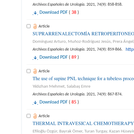
Archivos Españoles de Urología
. 2021, 74(9): 858-858.
Download PDF
(
38
)
Article
SUPRARRENALECTOMÍA RETROPERITONEOSC
Domínguez Arturo, Muñoz-Rodríguez Jesús, Prera Ángel, G
Archivos Españoles de Urología
. 2021, 74(9): 859-866.
http
Download PDF
(
89
)
Article
The use of supine PNL technique for a tubeless proc
Yıldızhan Mehmet, Salabaş Emre
Archivos Españoles de Urología
. 2021, 74(9): 867-874.
Download PDF
(
85
)
Article
THERMAL INTRAVESICAL CHEMOTHERAPY 
Efiloğlu Özgür, Bayrak Ömer, Turan Turgay, Kazan Hüseyi