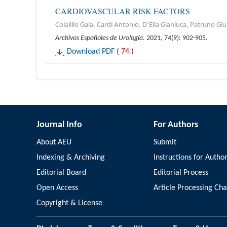
CARDIOVASCULAR RISK FACTORS
Colalillo Gaia, Cardi Antonio, D’Elia Gianluca, Patruno Giu
Archivos Españoles de Urología
. 2021, 74(9): 902-905.
Download PDF
(
74
)
Journal Info
For Authors
About AEU
Submit
Indexing & Archiving
Instructions for Autho
Editorial Board
Editorial Process
Open Access
Article Processing Ch
Copyright & License