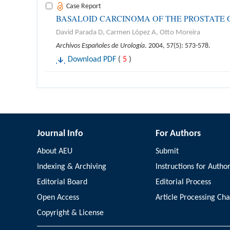
Case Report
BASALOID CARCINOMA OF THE PROSTATE 
David Parada D, Carmen López A, Otto Moreira
Archivos Españoles de Urología
. 2004, 57(5): 573-578.
Download PDF
(
5
)
Journal Info
For Authors
About AEU
Submit
Indexing & Archiving
Instructions for Autho
Editorial Board
Editorial Process
Open Access
Article Processing Ch
Copyright & License