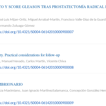
CO Y SCORE GLEASON TRAS PROSTATECTOMÍA RADICAL E
é Luis Mijan-Ortiz, Miguel Arrabal-Martín, Francisco Valle-Díaz de la Gu
, Armando Zuluaga-Gómez
ps://doi.org/10.4321/S0004-06142010000900007
. Practical considerations for follow-up
l, Manuel Nevado, Carlos Martín, Vicente Chiva
ps://doi.org/10.4321/S0004-06142010000900008
MBRIONARIO
za Maximiano, Juan Ignacio MartínezSalamanca, Concepción González Hernan
ps://doi.org/10.4321/S0004-06142010000900009