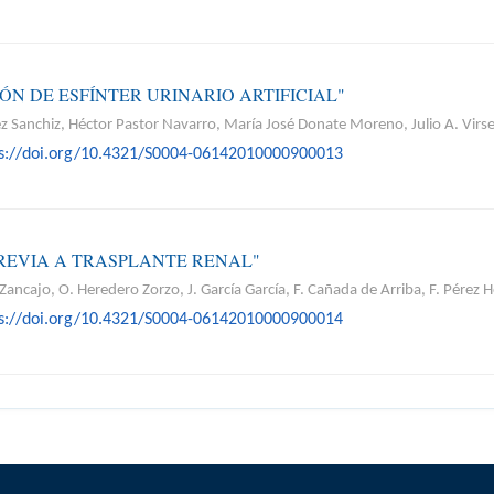
ÓN DE ESFÍNTER URINARIO ARTIFICIAL"
ez Sanchiz, Héctor Pastor Navarro, María José Donate Moreno, Julio A. Virs
ps://doi.org/10.4321/S0004-06142010000900013
PREVIA A TRASPLANTE RENAL"
ancajo, O. Heredero Zorzo, J. García García, F. Cañada de Arriba, F. Pérez H
ps://doi.org/10.4321/S0004-06142010000900014