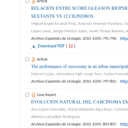
Article
RELACIÓN ENTRE SCORE GLEASON BIÓPSI
SEXTANTE VS 12 CILINDROS
Miguel Angel Arrabal-Polo, Antonio Jiménez-Pacheco, Jos
López-Leon, Sergio Merino-Salas, Javier Tinaut-Ranera
Archivos Españoles de Urología
. 2010, 63(9): 791-796.
htt
Download PDF
(
12
)
Article
The performance of vasectomy in an urban municipality
Marcos Luján, Almudena Vigil, Jorge Turo, Carlos Pascua
Archivos Españoles de Urología
. 2010, 63(9): 797-802.
htt
Case Report
EVOLUCIÓN NATURAL DEL CARCINOMA E
Ana López-González, María Alejandra Egui Rojo, Constan
Alberto Carballido Rodríguez
Archivos Españoles de Urología
. 2010, 63(9): 803-807.
htt