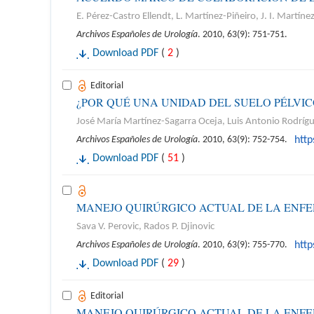
E. Pérez-Castro Ellendt, L. Martínez-Piñeiro, J. I. Martín
Archivos Españoles de Urología
. 2010, 63(9): 751-751.
Download PDF
(
2
)
Editorial
¿POR QUÉ UNA UNIDAD DEL SUELO PÉLVIC
José María Martínez-Sagarra Oceja, Luis Antonio Rodríg
Archivos Españoles de Urología
. 2010, 63(9): 752-754.
htt
Download PDF
(
51
)
MANEJO QUIRÚRGICO ACTUAL DE LA ENF
Sava V. Perovic, Rados P. Djinovic
Archivos Españoles de Urología
. 2010, 63(9): 755-770.
htt
Download PDF
(
29
)
Editorial
MANEJO QUIRÚRGICO ACTUAL DE LA ENF