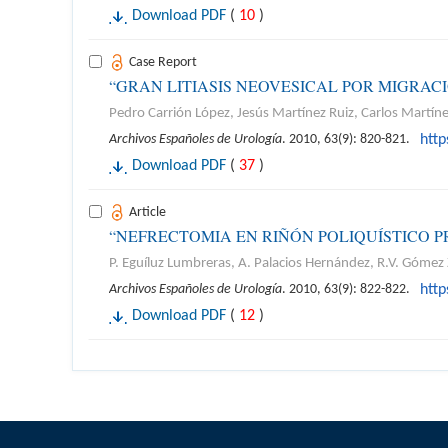
Download PDF
(
10
)
Case Report
“GRAN LITIASIS NEOVESICAL POR MIGRACI
Pedro Carrión López, Jesús Martínez Ruiz, Carlos Martín
Archivos Españoles de Urología
. 2010, 63(9): 820-821.
htt
Download PDF
(
37
)
Article
“NEFRECTOMIA EN RIÑÓN POLIQUÍSTICO 
P. Eguíluz Lumbreras, A. Palacios Hernández, R.V. Gómez Z
Archivos Españoles de Urología
. 2010, 63(9): 822-822.
htt
Download PDF
(
12
)