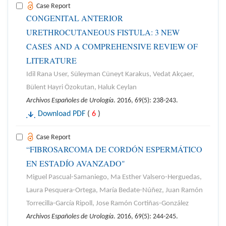
Case Report
CONGENITAL ANTERIOR
URETHROCUTANEOUS FISTULA: 3 NEW
CASES AND A COMPREHENSIVE REVIEW OF
LITERATURE
Idil Rana User, Süleyman Cüneyt Karakus, Vedat Akçaer,
Bülent Hayri Özokutan, Haluk Ceylan
Archivos Españoles de Urología
. 2016, 69(5): 238-243.
Download PDF
(
6
)
Case Report
“FIBROSARCOMA DE CORDÓN ESPERMÁTICO
EN ESTADÍO AVANZADO"
Miguel Pascual-Samaniego, Ma Esther Valsero-Herguedas,
Laura Pesquera-Ortega, María Bedate-Núñez, Juan Ramón
Torrecilla-García Ripoll, Jose Ramón Cortiñas-González
Archivos Españoles de Urología
. 2016, 69(5): 244-245.