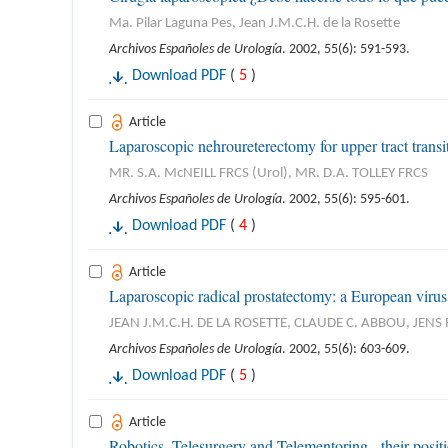
Ma. Pilar Laguna Pes, Jean J.M.C.H. de la Rosette
Archivos Españoles de Urología
. 2002, 55(6): 591-593.
Download PDF
(
5
)
Article
Laparoscopic nehroureterectomy for upper tract transi
MR. S.A. McNEILL FRCS (Urol), MR. D.A. TOLLEY FRCS
Archivos Españoles de Urología
. 2002, 55(6): 595-601.
Download PDF
(
4
)
Article
Laparoscopic radical prostatectomy: a European virus 
JEAN J.M.C.H. DE LA ROSETTE, CLAUDE C. ABBOU, JEN
Archivos Españoles de Urología
. 2002, 55(6): 603-609.
Download PDF
(
5
)
Article
Robotics, Telesurgery and Telementoring - their posit