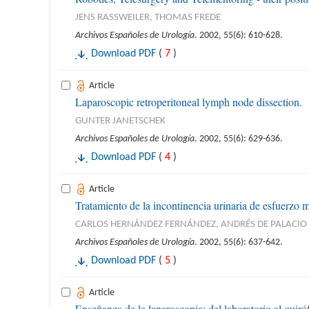
JENS RASSWEILER, THOMAS FREDE
Archivos Españoles de Urología
. 2002, 55(6): 610-628.
Download PDF
(
7
)
Article
Laparoscopic retroperitoneal lymph node dissection.
GUNTER JANETSCHEK
Archivos Españoles de Urología
. 2002, 55(6): 629-636.
Download PDF
(
4
)
Article
Tratamiento de la incontinencia urinaria de esfuerzo 
CARLOS HERNÁNDEZ FERNÁNDEZ, ANDRÉS DE PALACIO E
Archivos Españoles de Urología
. 2002, 55(6): 637-642.
Download PDF
(
5
)
Article
Enseñanza de la laparoscopia: del laboratorio al quiró