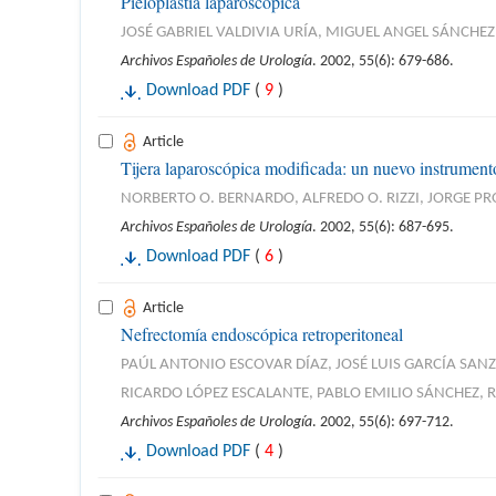
Pieloplastia laparoscópica
JOSÉ GABRIEL VALDIVIA URÍA, MIGUEL ANGEL SÁNCHE
Archivos Españoles de Urología
. 2002, 55(6): 679-686.
Download PDF
(
9
)
Article
Tijera laparoscópica modificada: un nuevo instrumento
NORBERTO O. BERNARDO, ALFREDO O. RIZZI, JORGE P
Archivos Españoles de Urología
. 2002, 55(6): 687-695.
Download PDF
(
6
)
Article
Nefrectomía endoscópica retroperitoneal
PAÚL ANTONIO ESCOVAR DÍAZ, JOSÉ LUIS GARCÍA SAN
RICARDO LÓPEZ ESCALANTE, PABLO EMILIO SÁNCHEZ, 
Archivos Españoles de Urología
. 2002, 55(6): 697-712.
Download PDF
(
4
)