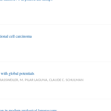
tional cell carcinoma
with global potentials
S RASSWEILER, M. PILAR LAGUNA, CLAUDE C. SCHULMAN
ion in modern urological laparoscopy