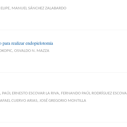
Z ELIPE, MANUEL SÁNCHEZ ZALABARDO
 para realizar endopielotomía
ROKOPIC, OSVALDO N. MAZZA
Z, PAÚL ERNESTO ESCOVAR LA RIVA, FERNANDO PAÚL RODRÍGUEZ ESCOV
RAFAEL CUERVO ARIAS, JOSÉ GREGORIO MONTILLA