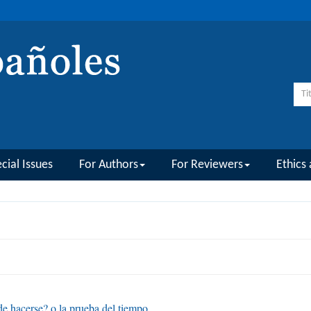
cial Issues
For Authors
For Reviewers
Ethics 
e hacerse? o la prueba del tiempo