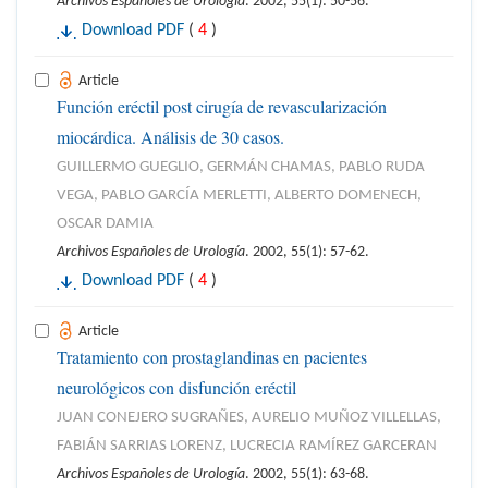
Archivos Españoles de Urología
. 2002, 55(1): 50-56.
Download PDF
(
4
)
Article
Función eréctil post cirugía de revascularización
miocárdica. Análisis de 30 casos.
GUILLERMO GUEGLIO, GERMÁN CHAMAS, PABLO RUDA
VEGA, PABLO GARCÍA MERLETTI, ALBERTO DOMENECH,
OSCAR DAMIA
Archivos Españoles de Urología
. 2002, 55(1): 57-62.
Download PDF
(
4
)
Article
Tratamiento con prostaglandinas en pacientes
neurológicos con disfunción eréctil
JUAN CONEJERO SUGRAÑES, AURELIO MUÑOZ VILLELLAS,
FABIÁN SARRIAS LORENZ, LUCRECIA RAMÍREZ GARCERAN
Archivos Españoles de Urología
. 2002, 55(1): 63-68.