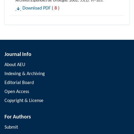
Archivos Españoles de Urología
. 2002, 55(1): 97-105.
Download PDF
(
8
)
Journal Info
About AEU
Indexing & Archiving
Editorial Board
Open Access
Copyright & License
For Authors
Submit