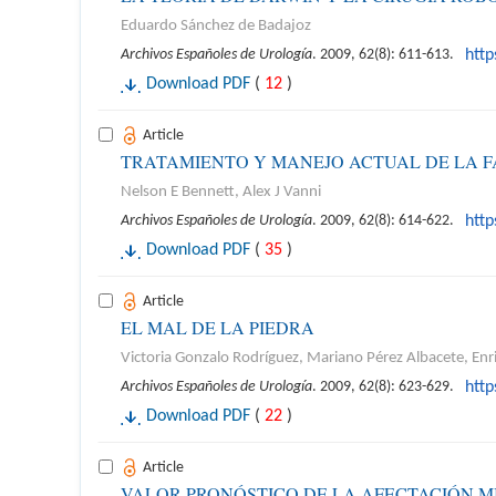
Eduardo Sánchez de Badajoz
Archivos Españoles de Urología
. 2009, 62(8): 611-613.
htt
Download PDF
(
12
)
Article
TRATAMIENTO Y MANEJO ACTUAL DE LA F
Nelson E Bennett, Alex J Vanni
Archivos Españoles de Urología
. 2009, 62(8): 614-622.
htt
Download PDF
(
35
)
Article
EL MAL DE LA PIEDRA
Victoria Gonzalo Rodríguez, Mariano Pérez Albacete, Enr
Archivos Españoles de Urología
. 2009, 62(8): 623-629.
htt
Download PDF
(
22
)
Article
VALOR PRONÓSTICO DE LA AFECTACIÓN M