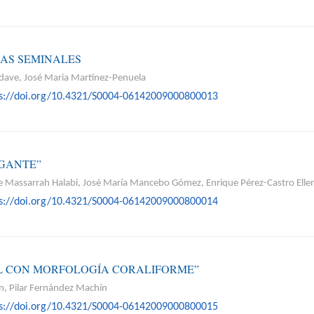
AS SEMINALES
ldave, José Maria Martínez-Penuela
ps://doi.org/10.4321/S0004-06142009000800013
IGANTE”
orge Massarrah Halabi, José María Mancebo Gómez, Enrique Pérez-Castro Ell
ps://doi.org/10.4321/S0004-06142009000800014
AL CON MORFOLOGÍA CORALIFORME”
n, Pilar Fernández Machín
ps://doi.org/10.4321/S0004-06142009000800015