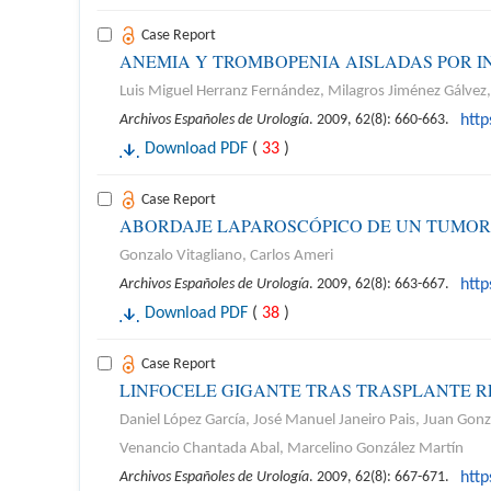
Case Report
ANEMIA Y TROMBOPENIA AISLADAS POR I
Luis Miguel Herranz Fernández, Milagros Jiménez Gálvez,
Archivos Españoles de Urología
. 2009, 62(8): 660-663.
htt
Download PDF
(
33
)
Case Report
ABORDAJE LAPAROSCÓPICO DE UN TUMOR 
Gonzalo Vitagliano, Carlos Ameri
Archivos Españoles de Urología
. 2009, 62(8): 663-667.
htt
Download PDF
(
38
)
Case Report
LINFOCELE GIGANTE TRAS TRASPLANTE RE
Daniel López García, José Manuel Janeiro Pais, Juan Gon
Venancio Chantada Abal, Marcelino González Martín
Archivos Españoles de Urología
. 2009, 62(8): 667-671.
htt