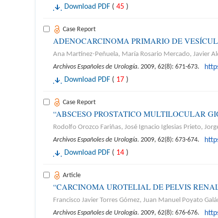
Download PDF
(
45
)
Case Report
ADENOCARCINOMA PRIMARIO DE VESÍCUL
Ana Martínez-Peñuela, María Rosario Mercado, Javier A
Archivos Españoles de Urología
. 2009, 62(8): 671-673.
htt
Download PDF
(
17
)
Case Report
“ABSCESO PROSTATICO MULTILOCULAR G
Rodolfo Orozco Fariñas, José Ignacio Iglesias Prieto, J
Archivos Españoles de Urología
. 2009, 62(8): 673-674.
htt
Download PDF
(
14
)
Article
“CARCINOMA UROTELIAL DE PELVIS REN
Francisco Javier Torres Gómez, Juan Manuel Poyato Galá
Archivos Españoles de Urología
. 2009, 62(8): 676-676.
htt