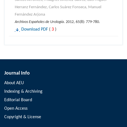
Herranz Fernández, Carlos Suárez Fonseca, Manuel
Fernández Arjona
Archivos Españoles de Urología
. 2012, 65(8): 779-780.
Download PDF
(
3
)
Journal Info
About AEU
Indexing & Archiving
Editorial Board
Open Access
Copyright & License