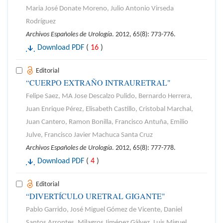
Maria José Donate Moreno, Julio Antonio Virseda
Rodríguez
Archivos Españoles de Urología
. 2012, 65(8): 773-776.
Download PDF
(
16
)
Editorial
“CUERPO EXTRAÑO INTRAURETRAL"
Felipe Saez, MA Jose Descalzo Pulido, Bernardo Herrera,
Juan Enrique Pérez, Elisabeth Castillo, Cristobal Marchal,
Juan Cantero, Ramon Bonilla, Francisco Antuña, Emilio
Julve, Francisco Javier Machuca Santa Cruz
Archivos Españoles de Urología
. 2012, 65(8): 777-778.
Download PDF
(
4
)
Editorial
“DIVERTÍCULO URETRAL GIGANTE"
Pablo Garrido, José Miguel Gómez de Vicente, Daniel
Santos Arrontes, Milagros Jiménez Gálvez, Luis Miguel