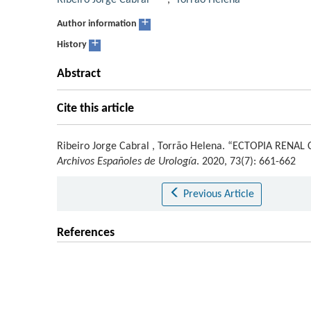
Ribeiro Jorge Cabral
,
Torrão Helena
+
Author information
+
History
Abstract
Cite this article
Ribeiro Jorge Cabral
,
Torrão Helena
.
“ECTOPIA RENAL 
Archivos Españoles de Urología
. 2020, 73(7): 661-662
Previous Article
References