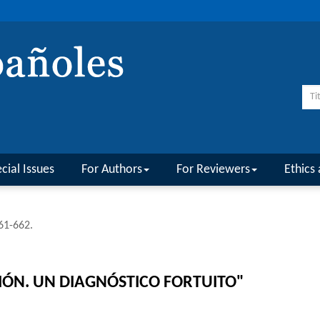
cial Issues
For Authors
For Reviewers
Ethics 
661-662.
IÓN. UN DIAGNÓSTICO FORTUITO"