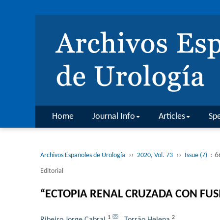
Home
Journal Info
Articles
Spe
››
››
: 
Archivos Españoles de Urología
2020, Vol. 73
Issue (7)
Editorial
“ECTOPIA RENAL CRUZADA CON FUS
1
2