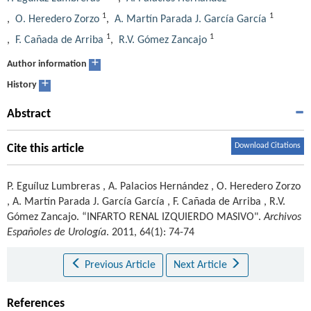
1
1
,
O. Heredero Zorzo
,
A. Martín Parada J. García García
1
1
,
F. Cañada de Arriba
,
R.V. Gómez Zancajo
+
Author information
+
History
Abstract
Download Citations
Cite this article
P. Eguíluz Lumbreras
,
A. Palacios Hernández
,
O. Heredero Zorzo
,
A. Martín Parada J. García García
,
F. Cañada de Arriba
,
R.V.
Gómez Zancajo
.
“INFARTO RENAL IZQUIERDO MASIVO".
Archivos
Españoles de Urología
. 2011, 64(1): 74-74
Previous Article
Next Article
References