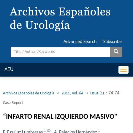
Advanced Search
|
Subscribe
AEU
Togg
navi
››
››
: 74-74.
Archivos Españoles de Urología
2011, Vol. 64
Issue (1)
Case Report
“INFARTO RENAL IZQUIERDO MASIVO"
1
1
P. Eguíluz Lumbreras
,
A. Palacios Hernández