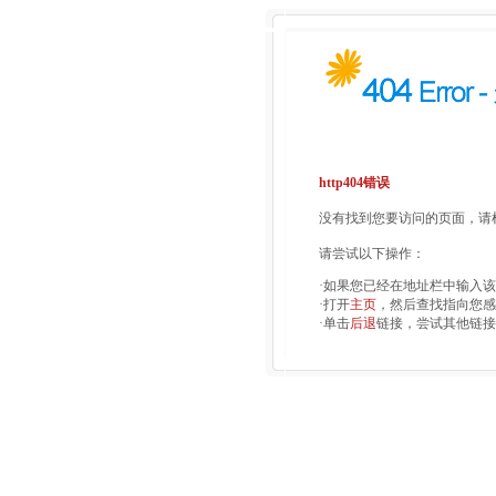
http404错误
没有找到您要访问的页面，请检
请尝试以下操作：
·如果您已经在地址栏中输入
·打开
主页
，然后查找指向您感
·单击
后退
链接，尝试其他链接