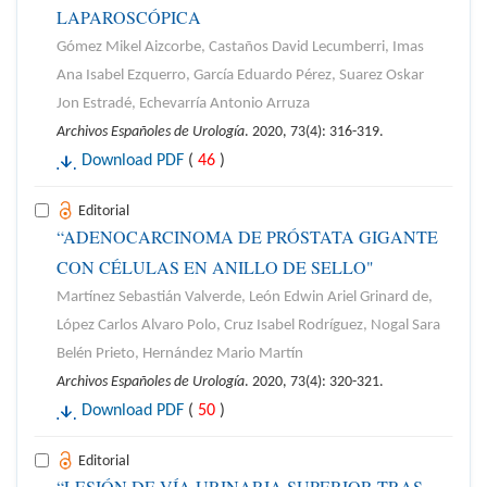
LAPAROSCÓPICA
Gómez Mikel Aizcorbe, Castaños David Lecumberri, Imas
Ana Isabel Ezquerro, García Eduardo Pérez, Suarez Oskar
Jon Estradé, Echevarría Antonio Arruza
Archivos Españoles de Urología
. 2020, 73(4): 316-319.
Download PDF
(
46
)
Editorial
“ADENOCARCINOMA DE PRÓSTATA GIGANTE
CON CÉLULAS EN ANILLO DE SELLO"
Martínez Sebastián Valverde, León Edwin Ariel Grinard de,
López Carlos Alvaro Polo, Cruz Isabel Rodríguez, Nogal Sara
Belén Prieto, Hernández Mario Martín
Archivos Españoles de Urología
. 2020, 73(4): 320-321.
Download PDF
(
50
)
Editorial
“LESIÓN DE VÍA URINARIA SUPERIOR TRAS