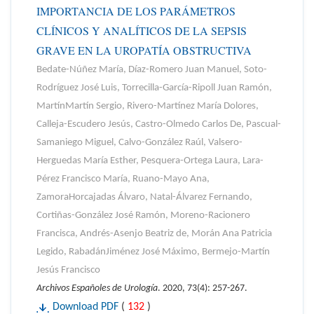
IMPORTANCIA DE LOS PARÁMETROS
CLÍNICOS Y ANALÍTICOS DE LA SEPSIS
GRAVE EN LA UROPATÍA OBSTRUCTIVA
Bedate-Núñez María, Díaz-Romero Juan Manuel, Soto-
Rodríguez José Luis, Torrecilla-García-Ripoll Juan Ramón,
MartínMartín Sergio, Rivero-Martínez María Dolores,
Calleja-Escudero Jesús, Castro-Olmedo Carlos De, Pascual-
Samaniego Miguel, Calvo-González Raúl, Valsero-
Herguedas María Esther, Pesquera-Ortega Laura, Lara-
Pérez Francisco María, Ruano-Mayo Ana,
ZamoraHorcajadas Álvaro, Natal-Álvarez Fernando,
Cortiñas-González José Ramón, Moreno-Racionero
Francisca, Andrés-Asenjo Beatriz de, Morán Ana Patricia
Legido, RabadánJiménez José Máximo, Bermejo-Martín
Jesús Francisco
Archivos Españoles de Urología
. 2020, 73(4): 257-267.
Download PDF
(
132
)