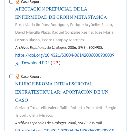
Case Report
AFECTACIÓN PREPUCIAL DE LA
ENFERMEDAD DE CROHN METASTÁSICA
Rosa María Jiménez Rodríguez, Enrique Argüelles Salido,
David Marcilla Plaza, Raquel González Resina, José María
Lozano Blasco, Pedro Campoy Martínez
Archivos Españoles de Urología
. 2006, 59(9): 902-905.
https://doi.org/10.4321/S0004-06142006000900009
Download PDF
(
29
)
Case Report
NEUROFIBROMA INTRAESCROTAL
EXTRATESTICULAR: APORTACIÓN DE UN
CASO
Stefano Trovarelli, Valeria Tallis, Roberto Ponchietti, Sergio
Tripodi, Clelia Miracco
Archivos Españoles de Urología
. 2006, 59(9): 905-908.
https://doi.org/10.4321/S0004-06142006000900010