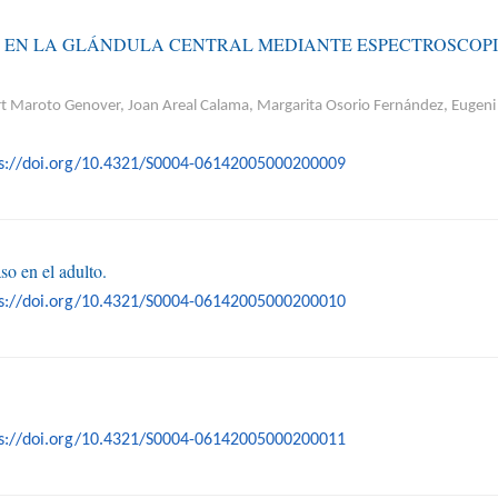
A EN LA GLÁNDULA CENTRAL MEDIANTE ESPECTROSCOP
ert Maroto Genover, Joan Areal Calama, Margarita Osorio Fernández, Eugeni
ps://doi.org/10.4321/S0004-06142005000200009
so en el adulto.
ps://doi.org/10.4321/S0004-06142005000200010
ps://doi.org/10.4321/S0004-06142005000200011