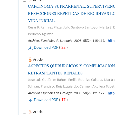
Article
CARCINOMA SUPRARRENAL: SUPERVIVENCI
RESECCIONES REPETIDAS DE RECIDIVAS L
VIDA INICIAL.
César P. Ramírez Plaza, Julio Santoyo Santoyo, Marta E
Perucho Agustín
Archivos Españoles de Urología
. 2005, 58(2): 115-119.
htt
Download PDF
(
22
)
Article
ASPECTOS QUIRÚRGICOS Y COMPLICACIONE
RETRASPLANTES RENALES
José Luis Gutiérrez Baños, Emilio Rodrigo Calabia, María
Schaan, Francisco Ruiz Izquierdo, Carmen Aguilera Tubet
Archivos Españoles de Urología
. 2005, 58(2): 121-129.
htt
Download PDF
(
17
)
Article