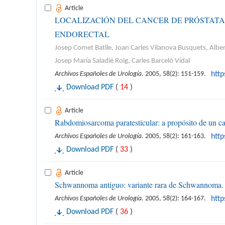
Article
LOCALIZACIÓN DEL CANCER DE PRÓSTAT
ENDORECTAL
Josep Comet Batlle, Joan Carles Vilanova Busquets, Alb
Josep María Saladié Roig, Carles Barceló Vidal
Archivos Españoles de Urología
. 2005, 58(2): 151-159.
htt
Download PDF
(
14
)
Article
Rabdomiosarcoma paratesticular: a propósito de un ca
Archivos Españoles de Urología
. 2005, 58(2): 161-163.
htt
Download PDF
(
33
)
Article
Schwannoma antiguo: variante rara de Schwannoma.
Archivos Españoles de Urología
. 2005, 58(2): 164-167.
htt
Download PDF
(
36
)