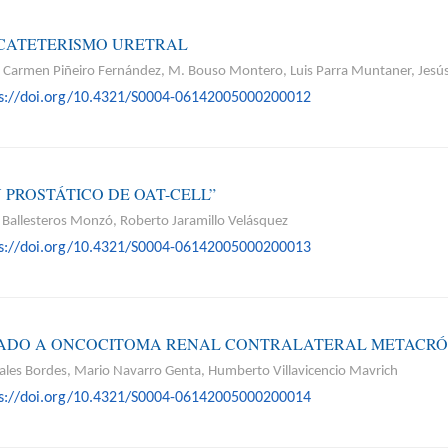
CATETERISMO URETRAL
. Carmen Piñeiro Fernández, M. Bouso Montero, Luis Parra Muntaner, Jesús
ps://doi.org/10.4321/S0004-06142005000200012
 PROSTÁTICO DE OAT-CELL”
na Ballesteros Monzó, Roberto Jaramillo Velásquez
ps://doi.org/10.4321/S0004-06142005000200013
IADO A ONCOCITOMA RENAL CONTRALATERAL METACRÓ
ales Bordes, Mario Navarro Genta, Humberto Villavicencio Mavrich
ps://doi.org/10.4321/S0004-06142005000200014