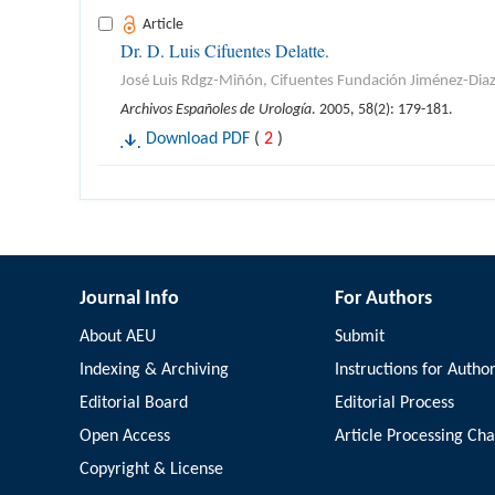
Article
Dr. D. Luis Cifuentes Delatte.
José Luis Rdgz-Miñón, Cifuentes Fundación Jiménez-Dia
Archivos Españoles de Urología
. 2005, 58(2): 179-181.
Download PDF
(
2
)
Journal Info
For Authors
About AEU
Submit
Indexing & Archiving
Instructions for Autho
Editorial Board
Editorial Process
Open Access
Article Processing Ch
Copyright & License