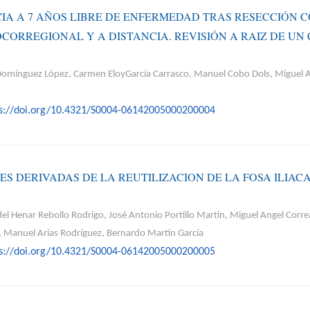
A A 7 AÑOS LIBRE DE ENFERMEDAD TRAS RESECCIÓN 
OCORREGIONAL Y A DISTANCIA. REVISIÓN A RAIZ DE U
. Domínguez López, Carmen EloyGarcía Carrasco, Manuel Cobo Dols, Miguel A
ps://doi.org/10.4321/S0004-06142005000200004
S DERIVADAS DE LA REUTILIZACION DE LA FOSA ILIAC
 del Henar Rebollo Rodrigo, José Antonio Portillo Martín, Miguel Angel Corre
, Manuel Arias Rodríguez, Bernardo Martín García
ps://doi.org/10.4321/S0004-06142005000200005